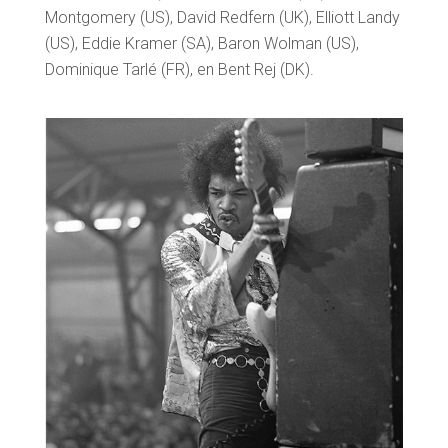
Montgomery (US), David Redfern (UK), Elliott Landy
(US), Eddie Kramer (SA), Baron Wolman (US),
Dominique Tarlé (FR), en Bent Rej (DK).