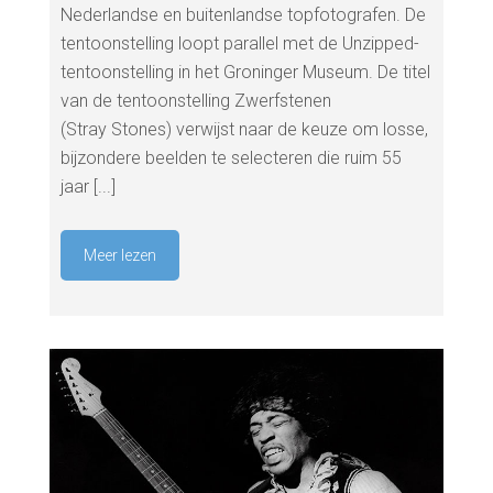
Nederlandse en buitenlandse topfotografen. De
tentoonstelling loopt parallel met de Unzipped-
tentoonstelling in het Groninger Museum. De titel
van de tentoonstelling Zwerfstenen
(Stray Stones) verwijst naar de keuze om losse,
bijzondere beelden te selecteren die ruim 55
jaar [...]
Meer lezen