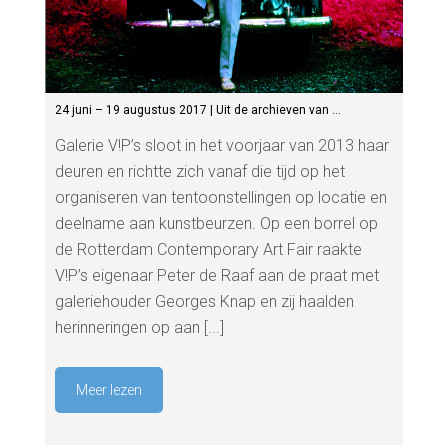
24 juni – 19 augustus 2017 | Uit de archieven van …
Galerie V!P’s sloot in het voorjaar van 2013 haar
deuren en richtte zich vanaf die tijd op het
organiseren van tentoonstellingen op locatie en
deelname aan kunstbeurzen. Op een borrel op
de Rotterdam Contemporary Art Fair raakte
V!P’s eigenaar Peter de Raaf aan de praat met
galeriehouder Georges Knap en zij haalden
herinneringen op aan [...]
Meer lezen