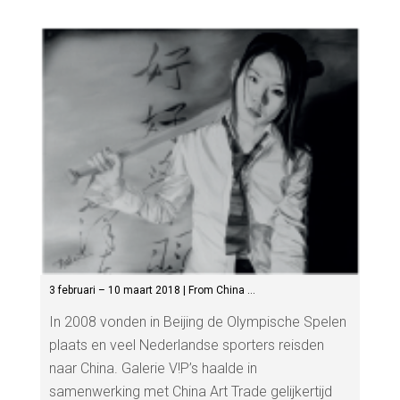
3 februari – 10 maart 2018 | From China …
In 2008 vonden in Beijing de Olympische Spelen
plaats en veel Nederlandse sporters reisden
naar China. Galerie V!P’s haalde in
samenwerking met China Art Trade gelijkertijd