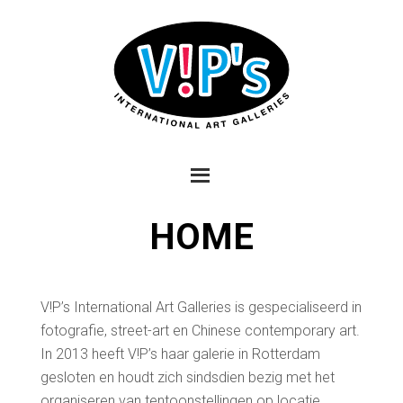
HOME
V!P’s International Art Galleries is gespecialiseerd in
fotografie, street-art en Chinese contemporary art.
In 2013 heeft V!P’s haar galerie in Rotterdam
gesloten en houdt zich sindsdien bezig met het
organiseren van tentoonstellingen op locatie,