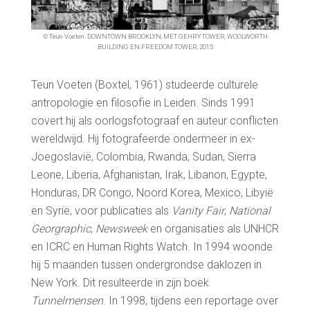
© Teun Voeten. DOWNTOWN BROOKLYN, MET GEHRY TOWER, WOOLWORTH
BUILDING EN FREEDOM TOWER, 2015
Teun Voeten (Boxtel, 1961) studeerde culturele
antropologie en filosofie in Leiden. Sinds 1991
covert hij als oorlogsfotograaf en auteur conflicten
wereldwijd. Hij fotografeerde ondermeer in ex-
Joegoslavië, Colombia, Rwanda, Sudan, Sierra
Leone, Liberia, Afghanistan, Irak, Libanon, Egypte,
Honduras, DR Congo, Noord Korea, Mexico, Libyië
en Syrië, voor publicaties als
Vanity Fair
,
National
Georgraphic
,
Newsweek
en organisaties als UNHCR
en ICRC en Human Rights Watch. In 1994 woonde
hij 5 maanden tussen ondergrondse daklozen in
New York. Dit resulteerde in zijn boek
Tunnelmensen
. In 1998, tijdens een reportage over