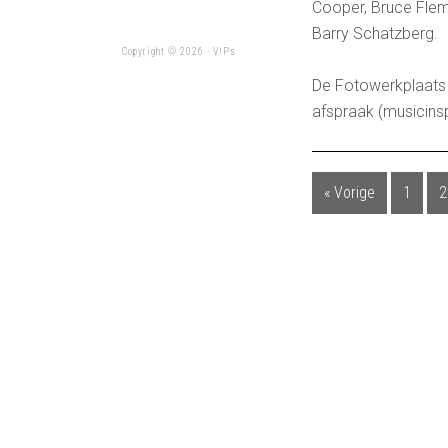
Cooper, Bruce Flem
Barry Schatzberg.
Copyright © 2026 ·
V!Ps
De Fotowerkplaats 
afspraak (musicin
« Vorige
1
2