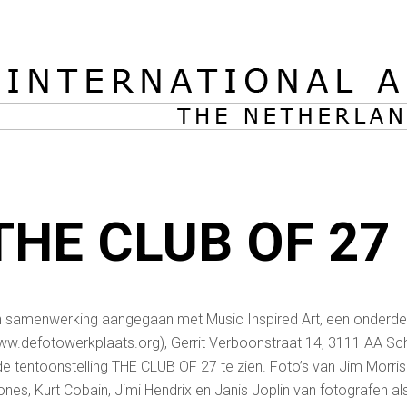
THE CLUB OF 27
en samenwerking aangegaan met Music Inspired Art, een onderde
w.defotowerkplaats.org), Gerrit Verboonstraat 14, 3111 AA Sc
de tentoonstelling THE CLUB OF 27 te zien. Foto’s van Jim Morri
nes, Kurt Cobain, Jimi Hendrix en Janis Joplin van fotografen al