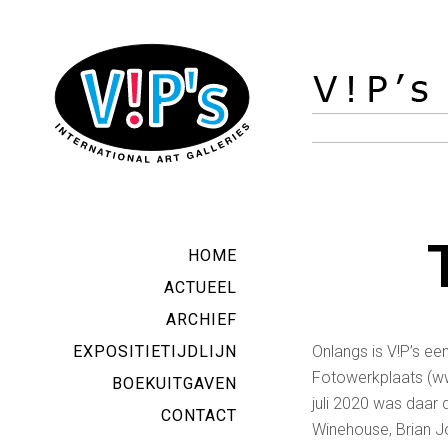
HOME
ACTUEEL
ARCHIEF
EXPOSITIETIJDLIJN
Onlangs is V!P’s e
Fotowerkplaats (ww
BOEKUITGAVEN
juli 2020 was daar 
CONTACT
Winehouse, Brian Jo