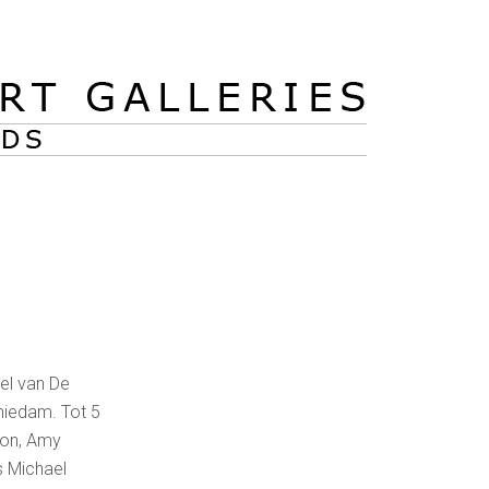
el van De
hiedam. Tot 5
son, Amy
s Michael